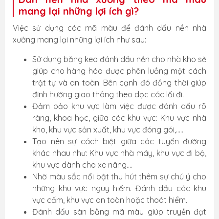
mang lại những lợi ích gì?
Việc sử dụng các mã màu để đánh dấu nền nhà
xưởng mang lại những lợi ích như sau:
Sử dụng băng keo đánh dấu nền cho nhà kho sẽ
giúp cho hàng hóa được phân luồng một cách
trật tự và an toàn. Bên cạnh đó đồng thời giúp
định hướng giao thông theo dọc các lối đi.
Đảm bảo khu vực làm việc được đánh dấu rõ
ràng, khoa học, giữa các khu vực: Khu vực nhà
kho, khu vực sản xuất, khu vực đóng gói,.....
Tạo nên sự cách biệt giữa các tuyến đường
khác nhau như: Khu vực nhà máy, khu vực đi bộ,
khu vực dành cho xe nâng….
Nhờ màu sắc nổi bật thu hút thêm sự chú ý cho
những khu vực nguy hiểm. Đánh dấu các khu
vực cấm, khu vực an toàn hoặc thoát hiểm.
Đánh dấu sàn bằng mã màu giúp truyền đạt