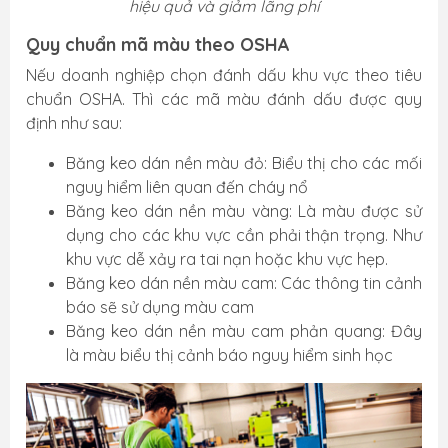
hiệu quả và giảm lãng phí
Quy chuẩn mã màu theo OSHA
Nếu doanh nghiệp chọn đánh dấu khu vực theo tiêu
chuẩn OSHA. Thì các mã màu đánh dấu được quy
định như sau:
Băng keo dán nền màu đỏ: Biểu thị cho các mối
nguy hiểm liên quan đến cháy nổ
Băng keo dán nền màu vàng: Là màu được sử
dụng cho các khu vực cần phải thận trọng. Như
khu vực dễ xảy ra tai nạn hoặc khu vực hẹp.
Băng keo dán nền màu cam: Các thông tin cảnh
báo sẽ sử dụng màu cam
Băng keo dán nền màu cam phản quang: Đây
là màu biểu thị cảnh báo nguy hiểm sinh học