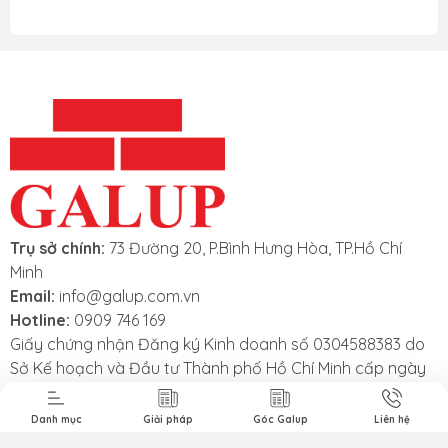
Trụ sở chính:
73 Đường 20, P.Bình Hưng Hòa, TP.Hồ Chí
Minh
Email:
info@galup.com.vn
t Liệu Nhám
Phim Cách
Sản Phẩm
3M
Nhiệt Nhà Kính
Khác
Hotline:
0909 746 169
Giấy chứng nhận Đăng ký Kinh doanh số 0304588383 do
Sở Kế hoạch và Đầu tư Thành phố Hồ Chí Minh cấp ngày
26/09/2006
Danh mục
Giải pháp
Góc Galup
Liên hệ
Các Chính Sách