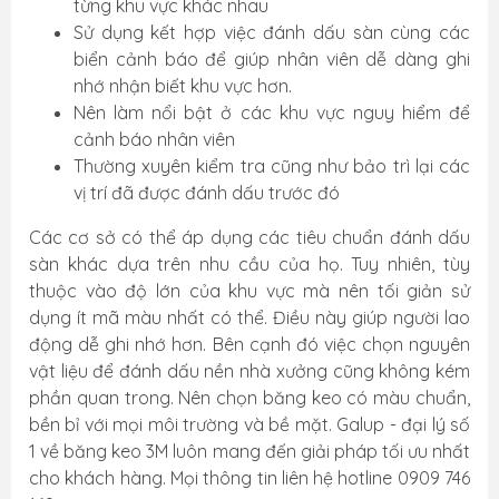
từng khu vực khác nhau
Sử dụng kết hợp việc đánh dấu sàn cùng các
biển cảnh báo để giúp nhân viên dễ dàng ghi
nhớ nhận biết khu vực hơn.
Nên làm nổi bật ở các khu vực nguy hiểm để
cảnh báo nhân viên
Thường xuyên kiểm tra cũng như bảo trì lại các
vị trí đã được đánh dấu trước đó
Các cơ sở có thể áp dụng các tiêu chuẩn đánh dấu
sàn khác dựa trên nhu cầu của họ. Tuy nhiên, tùy
thuộc vào độ lớn của khu vực mà nên tối giản sử
dụng ít mã màu nhất có thể. Điều này giúp người lao
động dễ ghi nhớ hơn. Bên cạnh đó việc chọn nguyên
vật liệu để đánh dấu nền nhà xưởng cũng không kém
phần quan trong. Nên chọn băng keo có màu chuẩn,
bền bỉ với mọi môi trường và bề mặt. Galup - đại lý số
1 về băng keo 3M luôn mang đến giải pháp tối ưu nhất
cho khách hàng. Mọi thông tin liên hệ hotline 0909 746