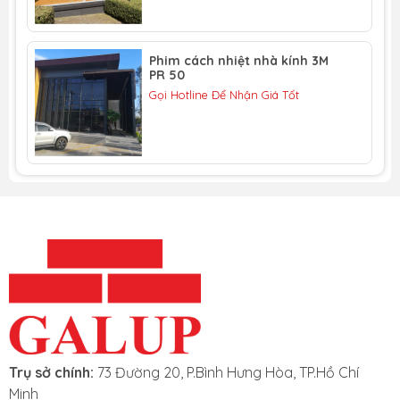
nhiệt nhà kính PR 60 là phim nhiều lớp và không sử
dụng kim loại dựa trên công nghệ nano có thể giảm
đáng kể nhiệt tích tụ.
Phim cách nhiệt nhà kính 3M
PR 50
Một điều chắc chắn loại phim cách nhiệt 3M này phản
Gọi Hotline Để Nhận Giá Tốt
chiếu thấp hơn so với kính. Phim PR 60 cũng chặn gần
như toàn bộ lượng bức xạ UVA và UVB gây ảnh hưởng
xấu đến sức khỏe.
Dòng phim cách nhiệt 3M này được cấp nhiều bằng
sáng chế kỹ thuật và bảo hành lâu hơn và tuổi thọ
lâu hơn so với các công nghệ phim khác. Với
dòng phim cách nhiệt Prestige Series của 3M, bạn có
thể tận hưởng những điều tuyệt nhất của phim cách
nhiệt.
Trụ sở chính:
73 Đường 20, P.Bình Hưng Hòa, TP.Hồ Chí
Minh