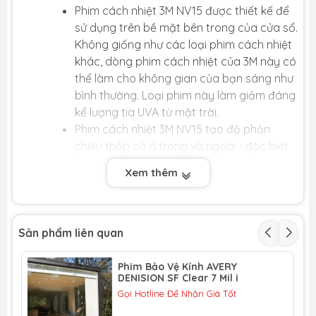
Phim cách nhiệt 3M NV15 được thiết kế để
sử dụng trên bề mặt bên trong của cửa sổ.
Không giống như các loại phim cách nhiệt
khác, dòng phim cách nhiệt của 3M này có
thể làm cho không gian của bạn sáng như
bình thường. Loại phim này làm giảm đáng
kể lượng tia UVA từ mặt trời.
Phim cách nhiệt 3M NV15 tạo độ phản
chiếu thấp cả ở trong và ngoài - đặc biệt
là vào ban đêm. Quy trình sản xuất được
Xem thêm
cấp bằng sáng chế đảm bảo sự ổn định
bền vững về màu sắc.
Dòng phim cách nhiệt này giảm đáng kể
nhiệt. Đặc biệt là trong những tháng mùa
Sản phẩm liên quan
hè, dòng phim này giúp giảm đáng kể
lượng điện năng tiêu tốn cho máy điều hòa
Phim Bảo Vệ Kính AVERY
DENISION SF Clear 7 Mil i
không khí.
Gọi Hotline Để Nhận Giá Tốt
Ngoài ra những ưu điểm đặc biệt của các
phim NV15 như: Sự trong suốt và truyền