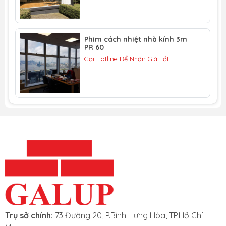
ánh sáng, nó còn bảo vệ sự riêng tư bên
trong không gian với công nghệ phản xạ
kép.
Phim cách nhiệt nhà kính 3m
Sản phẩm phim cách nhiệt 3M này còn
PR 60
Gọi Hotline Để Nhận Giá Tốt
bảo vệ kính khỏi những tác động của
ngoại lực.
Thông số kỹ thuật của phim cách nhiệt
nhà kính 3M NV15:
Khả năng truyền sáng: 15%.
Hiệu ứng gương(mặt trong): 11%.
Hiệu ứng gương(mặt ngoài): 39%.
Ngăn chặn tia UV: 99%.
Năng lượng mặt trời bị loại bỏ: 71%.
Chống lóa: 83%.
Khả năng cách nhiệt: 64%.
Trụ sở chính:
73 Đường 20, P.Bình Hưng Hòa, TP.Hồ Chí