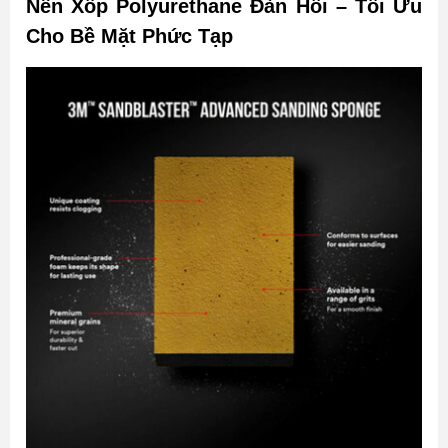
Nền Xốp Polyurethane Đàn Hồi – Tối Ưu
Cho Bề Mặt Phức Tạp