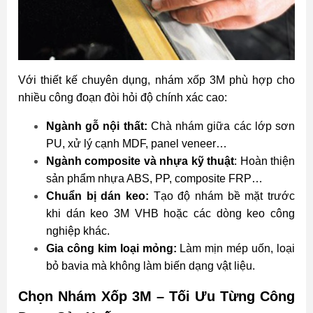
Với thiết kế chuyên dụng, nhám xốp 3M phù hợp cho
nhiều công đoạn đòi hỏi độ chính xác cao:
Ngành gỗ nội thất:
Chà nhám giữa các lớp sơn
PU, xử lý cạnh MDF, panel veneer…
Ngành composite và nhựa kỹ thuật
: Hoàn thiện
sản phẩm nhựa ABS, PP, composite FRP…
Chuẩn bị dán keo:
Tạo độ nhám bề mặt trước
khi dán keo 3M VHB hoặc các dòng keo công
nghiệp khác.
Gia công kim loại mỏng:
Làm mịn mép uốn, loại
bỏ bavia mà không làm biến dạng vật liệu.
Chọn Nhám Xốp 3M – Tối Ưu Từng Công