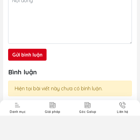
y
vững cho doanh nghiệp. Rủi ro từ
bụi mịn...
Gửi bình luận
Bình luận
t Liệu Nhám
Phim Cách
Sản Phẩm
3M
Nhiệt Nhà Kính
Khác
Hiện tại bài viết này chưa có bình luận.
Danh mục
Giải pháp
Góc Galup
Liên hệ