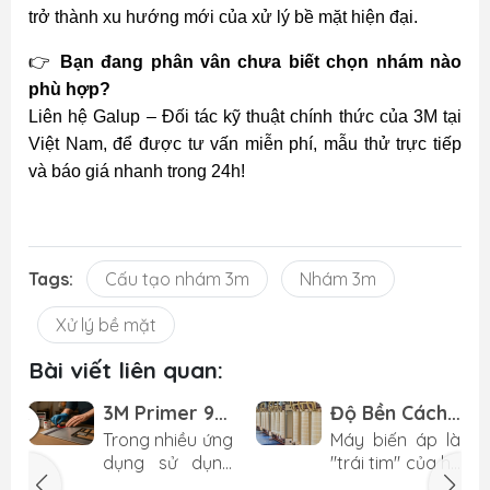
trở thành xu hướng mới của xử lý bề mặt hiện đại.
👉
Bạn đang phân vân chưa biết chọn nhám nào
phù hợp?
Liên hệ Galup – Đối tác kỹ thuật chính thức của 3M tại
Việt Nam, để được tư vấn miễn phí, mẫu thử trực tiếp
và báo giá nhanh trong 24h!
Tags:
Cấu tạo nhám 3m
Nhám 3m
Xử lý bề mặt
Bài viết liên quan:
3M Primer 94
Độ Bền Cách
là gì? Khi nào
Điện Của
t
Trong nhiều ứng
Máy biến áp là
bắt buộc
Băng Keo
p
dụng sử dụng
"trái tim" của hệ
dùng chất
Điện 3M Quan
ử
băng keo 3M
thống truyền tải