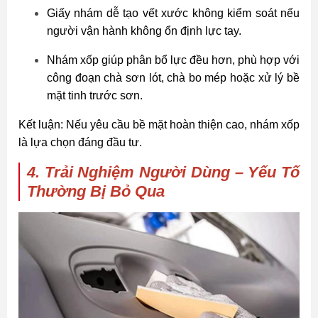
Giấy nhám dễ tạo vết xước không kiểm soát nếu
người vận hành không ổn định lực tay.
Nhám xốp giúp phân bổ lực đều hơn, phù hợp với
công đoạn chà sơn lót, chà bo mép hoặc xử lý bề
mặt tinh trước sơn.
Kết luận: Nếu yêu cầu bề mặt hoàn thiện cao, nhám xốp
là lựa chọn đáng đầu tư.
4. Trải Nghiệm Người Dùng – Yếu Tố
Thường Bị Bỏ Qua