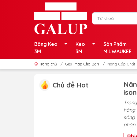
Băng Keo
Keo
Sản Phẩm
3M
3M
MILWAUKEE
Trang chủ
/
Giải Pháp Cho Bạn
/
Nâng Cấp Chất 
Nân
Chủ đề Hot
ison
Trong
hàng 
sống 
pháp 
Phi