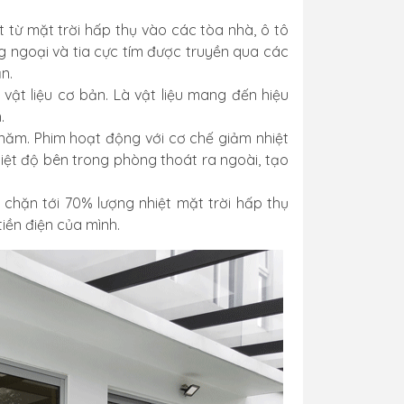
t từ mặt trời hấp thụ vào các tòa nhà, ô tô
 ngoại và tia cực tím được truyền qua các
n.
vật liệu cơ bản. Là vật liệu mang đến hiệu
.
năm. Phim hoạt động với cơ chế giảm nhiệt
ệt độ bên trong phòng thoát ra ngoài, tạo
 chặn tới 70% lượng nhiệt mặt trời hấp thụ
iền điện của mình.