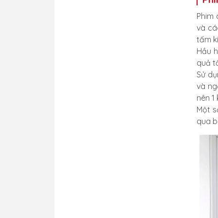
Phim 
và cá
tấm k
Hầu h
quả t
Sử dụ
và ng
nên 1
Một s
qua b