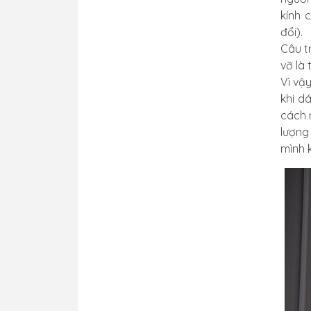
kính 
đổi).
Câu tr
vỡ là
Vì vậ
khi d
cách 
lượng
mình 