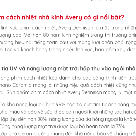
m cách nhiệt nhà kính Avery có gì nổi bật?
 lĩnh vực phim cách nhiệt, Avery Dennison là một trong nh
lượng cao. Với hơn 80 năm kinh nghiệm trong thị trường phi
hương hiệu nổi tiếng toàn cầu với mạng lưới phân phối rộn
ối tác và khách hàng trong nhiều lĩnh vực, bao gồm xây dựng
 tia UV và năng lượng mặt trời hấp thụ vào ngôi nhà
òng phim cách nhiệt kép dành cho các công trình kiến tr
nano Ceramic mang lại những hiệu quả cách nhiệt cũng như
rời. Sản phẩm phim cách nhiệt Avery Dennison mang lại một số
Có khả năng loại bỏ hơn 99% các tia cực tím từ ánh nắng mặt
phai màu và bảo vệ sức khỏe con người khỏi những tác hại củ
Hấp thụ đến hơn 88% năng lượng của tia hồng ngoại là khôn
Tổng năng lượng mặt trời được loại bỏ hoàn toàn là 73%
Lớp phủ Ceramic cũng mang đến khả năng bảo vệ chống trầ