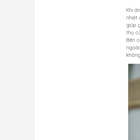
Khi á
nhiệt
giúp 
thọ c
Bên c
ngoài
không