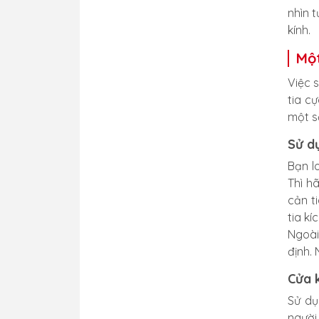
nhìn 
kính.
Một
Việc 
tia c
một s
Sử d
Bạn l
Thì h
cản t
tia k
Ngoài
định.
Cửa k
Sử dụ
người