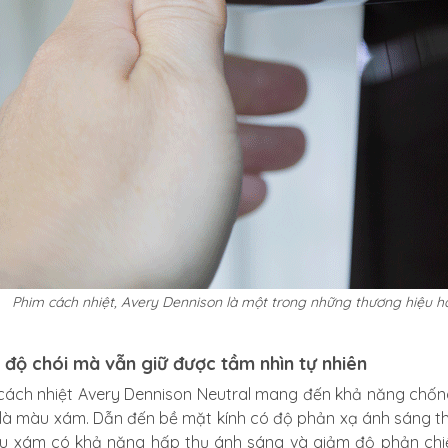
Phim cách nhiệt, Avery Dennison là một trong những thương hiệu h
 độ chói mà vẫn giữ được tầm nhìn tự nhiên
cách nhiệt Avery Dennison Neutral mang đến khả năng chống 
 là màu xám. Dẫn đến bề mặt kính có độ phản xạ ánh sáng th
u xám có khả năng hấp thụ ánh sáng và giảm độ phản chi