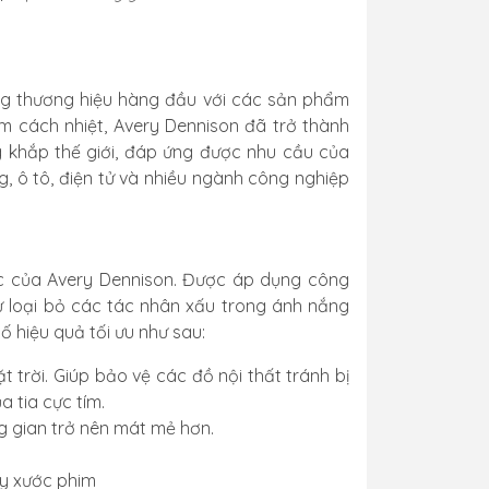
ững thương hiệu hàng đầu với các sản phẩm
m cách nhiệt, Avery Dennison đã trở thành
g khắp thế giới, đáp ứng được nhu cầu của
, ô tô, điện tử và nhiều ngành công nghiệp
úc của Avery Dennison. Được áp dụng công
 loại bỏ các tác nhân xấu trong ánh nắng
 hiệu quả tối ưu như sau:
 trời. Giúp bảo vệ các đồ nội thất tránh bị
a tia cực tím.
g gian trở nên mát mẻ hơn.
y xước phim