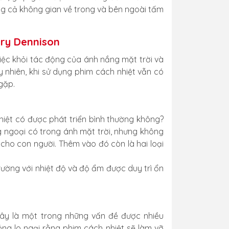
ụng cả không gian về trong và bên ngoài tấm
ery Dennison
iệc khỏi tác động của ánh nắng mặt trời và
y nhiên, khi sử dụng phim cách nhiệt vẫn có
gặp.
iệt có được phát triển bình thường không?
ng ngoại có trong ánh mặt trời, nhưng không
cho con người. Thêm vào đó còn là hai loại
rường với nhiệt độ và độ ẩm được duy trì ổn
đây là một trong những vấn đề được nhiều
ng lo ngại rằng phim cách nhiệt sẽ làm vỡ