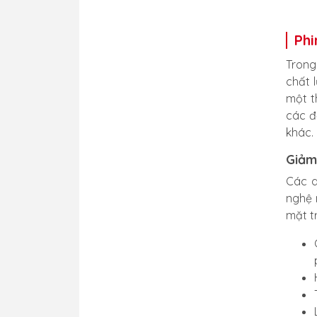
Phi
Trong
chất 
một t
các đ
khác.
Giảm
Các d
nghệ 
mặt t