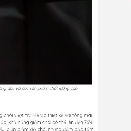
àng đầu với các sản phẩm chất lượng cao
chói vượt trội. Được thiết kế với tông màu
ấp, khả năng giảm chói có thể lên đến 76%.
ếu, giúp giảm độ chói nhưng đảm bảo tầm