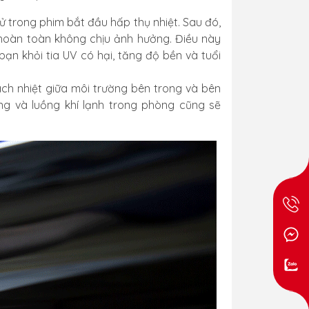
ử trong phim bắt đầu hấp thụ nhiệt. Sau đó,
 hoàn toàn không chịu ảnh hưởng. Điều này
bạn khỏi tia UV có hại, tăng độ bền và tuổi
ch nhiệt giữa môi trường bên trong và bên
g và luồng khí lạnh trong phòng cũng sẽ