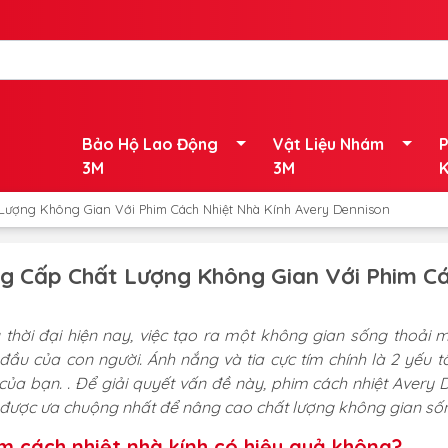
Bảo Hộ Lao Động
Vật Liệu Nhám
P
3M
3M
K
Lượng Không Gian Với Phim Cách Nhiệt Nhà Kính Avery Dennison
g Cấp Chất Lượng Không Gian Với Phim Cá
 thời đại hiện nay, việc tạo ra một không gian sống thoải 
đầu của con người. Ánh nắng và tia cực tím chính là 2 yếu 
của bạn. . Để giải quyết vấn đề này, phim cách nhiệt Avery 
được ưa chuộng nhất để nâng cao chất lượng không gian sốn
m cách nhiệt nhà kính có hiệu quả không?