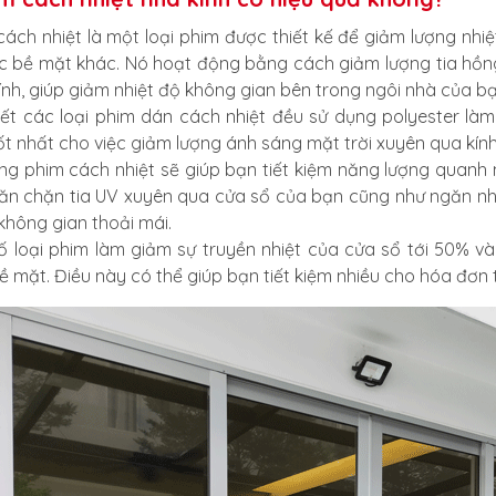
cách nhiệt là một loại phim được thiết kế để giảm lượng nhiệ
c bề mặt khác. Nó hoạt động bằng cách giảm lượng tia hồng
ính, giúp giảm nhiệt độ không gian bên trong ngôi nhà của bạ
ết các loại phim dán cách nhiệt đều sử dụng polyester làm 
ốt nhất cho việc giảm lượng ánh sáng mặt trời xuyên qua kính
ng phim cách nhiệt sẽ giúp bạn tiết kiệm năng lượng quanh 
ăn chặn tia UV xuyên qua cửa sổ của bạn cũng như ngăn nhi
 không gian thoải mái.
ố loại phim làm giảm sự truyền nhiệt của cửa sổ tới 50% và
ề mặt. Điều này có thể giúp bạn tiết kiệm nhiều cho hóa đơn t