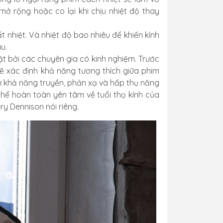
 mở rộng hoặc co lại khi chịu nhiệt độ thay
ất nhiệt. Và nhiệt độ bao nhiêu để khiến kính
au.
ặt bởi các chuyên gia có kinh nghiệm. Trước
sẽ xác định khả năng tương thích giữa phim
ư khả năng truyền, phản xạ và hấp thụ năng
thể hoàn toàn yên tâm về tuổi thọ kính của
ry Dennison nói riêng.