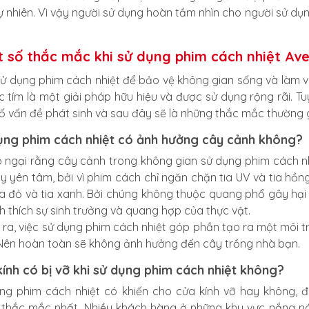
tự nhiên. Vì vậy người sử dụng hoàn tầm nhìn cho người sử d
 số thắc mắc khi sử dụng phim cách nhiệt Av
sử dụng phim cách nhiệt để bảo vệ không gian sống và làm v
ực tím là một giải pháp hữu hiệu và được sử dụng rộng rãi. Tu
ố vấn đề phát sinh và sau đây sẽ là những thắc mắc thường 
ụng phim cách nhiệt có ảnh hưởng cây cảnh không?
o ngại rằng cây cảnh trong không gian sử dụng phim cách nh
ãy yên tâm, bởi vì phim cách chỉ ngăn chặn tia UV và tia hồ
ia đỏ và tia xanh. Bởi chúng không thuộc quang phổ gây hại 
ích thích sự sinh trưởng và quang hợp của thực vật.
 ra, việc sử dụng phim cách nhiệt góp phần tạo ra một môi t
 Nên hoàn toàn sẽ không ảnh hưởng đến cây trồng nhà bạn.
ính có bị vỡ khi sử dụng phim cách nhiệt không?
ng phim cách nhiệt có khiến cho cửa kính vỡ hay không, 
 thắc mắc nhất. Nhiều khách hàng ở những khu vực nắng nó