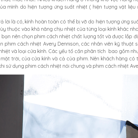
của mình do hiện tượng ứng suất nhiệt ( hiện tượng vật liệu
ả lời là có, kính hoàn toàn có thể bị vỡ do hiện tượng ứng su
 tùy thuộc vào khả năng chịu nhiệt của từng loại kính khác nh
y bạn nên chọn phim cách nhiệt chất lượng tốt và được lắp đ
án phim cách nhiệt Avery Dennison, các nhân viên kỹ thuật 
nhiệt và loại cửa kính. Các yếu tố cần phân tích bao gồm nh
 mặt trời, của cửa kính và cả của phim. Nên khách hàng có 
khi sử dụng phim cách nhiệt nói chung và phim cách nhiệt Ave