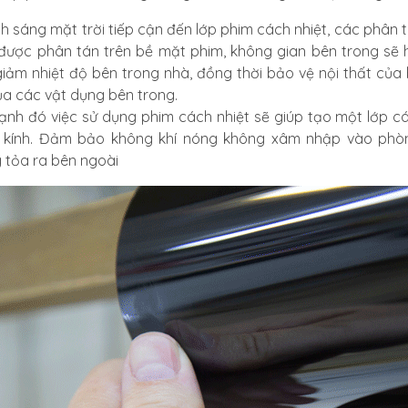
nh sáng mặt trời tiếp cận đến lớp phim cách nhiệt, các phân t
 được phân tán trên bề mặt phim, không gian bên trong sẽ
giảm nhiệt độ bên trong nhà, đồng thời bảo vệ nội thất của 
ủa các vật dụng bên trong.
ạnh đó việc sử dụng phim cách nhiệt sẽ giúp tạo một lớp cá
 kính. Đảm bảo không khí nóng không xâm nhập vào phòn
 tỏa ra bên ngoài