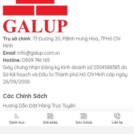
Trụ sở chính:
73 Đường 20, P.Bình Hưng Hòa, TP.Hồ Chí
Minh
Email:
info@galup.com.vn
Hotline:
0909 746 169
Giấy chứng nhận Đăng ký Kinh doanh số 0304588383 do
Sở Kế hoạch và Đầu tư Thành phố Hồ Chí Minh cấp ngày
26/09/2006
t Liệu Nhám
Phim Cách
Sản Phẩm
3M
Nhiệt Nhà Kính
Khác
Các Chính Sách
Hướng Dẫn Đặt Hàng Trực Tuyến
Chính Sách Test Sản Phẩm Miễn Phí
Chính Sách Thanh Toán và Giao Hàng
Danh mục
Giải pháp
Góc Galup
Liên hệ
Chính Sách Bảo Hành và Đổi Trả