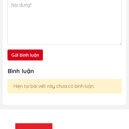
c
hộ. Nguyên nhân cốt lõi không
nằm ở việc có cung cấp PPE hay
không, mà nằm...
Gửi bình luận
Bình luận
Hiện tại bài viết này chưa có bình luận.