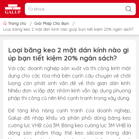
Trang chủ
/
Giải Pháp Cho Bạn
/
Loại băng keo 2 mặt dán kính nào giúp bạn tiết kiệm 20% ngân sách?
Loại băng keo 2 mặt dán kính nào gi
úp bạn tiết kiệm 20% ngân sách?
Với các doanh nghiệp sản xuất và thi công kính mặt
dựng cho các tòa nhà bên cạnh câu chuyện về chất
lượng còn phát sinh vấn đề về thời gian dán kính.
Nhiều đơn vị lắp đặt nhôm kính vẫn áp dụng phương
pháp thi công cũ nên khó cạnh tranh trong xây dựng.
Để tăng khả năng cạnh tranh của doanh nghiệp,
Galup đã nhập khẩu và phân phối dòng băng keo
cường lực VHB của 3M. Băng keo cường lực 3M VHB là
dòng sản phẩm thay thế keo silicone trong dán