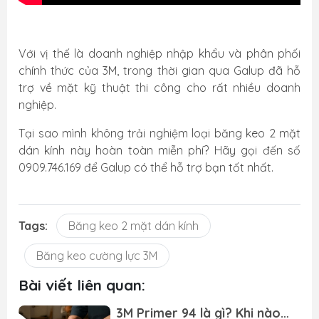
Với vị thế là doanh nghiệp nhập khẩu và phân phối
chính thức của 3M, trong thời gian qua Galup đã hỗ
trợ về mặt kỹ thuật thi công cho rất nhiều doanh
nghiệp.
Tại sao mình không trải nghiệm loại băng keo 2 mặt
dán kính này hoàn toàn miễn phí? Hãy gọi đến số
0909.746.169 để Galup có thể hỗ trợ bạn tốt nhất.
Tags:
Băng keo 2 mặt dán kính
Băng keo cường lực 3M
Bài viết liên quan:
3M Primer 94 là gì? Khi nào