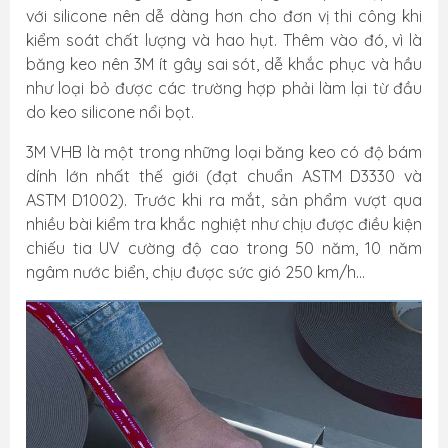
với silicone nên dễ dàng hơn cho đơn vị thi công khi
kiểm soát chất lượng và hao hụt. Thêm vào đó, vì là
băng keo nên 3M ít gây sai sót, dễ khắc phục và hầu
như loại bỏ được các trường hợp phải làm lại từ đầu
do keo silicone nổi bọt.
3M VHB là một trong những loại băng keo có độ bám
dính lớn nhất thế giới (đạt chuẩn ASTM D3330 và
ASTM D1002). Trước khi ra mắt, sản phẩm vượt qua
nhiều bài kiểm tra khắc nghiệt như chịu được điều kiện
chiếu tia UV cường độ cao trong 50 năm, 10 năm
ngâm nước biển, chịu được sức gió 250 km/h...