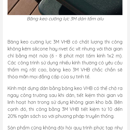
Băng keo cường lực 3M dán tấm alu
Băng keo cường lực 3M VHB có chất lượng thi công
không kém silicone hay rivet ốc vít nhưng với thời gian
chỉ bằng một nửa (6 - 8 phút một tấm kính 1x2 m).
Các công trình sử dụng nhiều kính thường có yêu cầu
thẩm mỹ rất cao, băng keo 3M VHB chắc chắn sẽ
thỏa mãn mọi đẳng cấp của sự tinh tế.
Kính mặt dựng dán bằng băng keo VHB có thể chở ra
ngay công trường sau khi dán, tiết kiệm thời gian và
linh hoạt hơn trong sử dụng không gian kho bãi. Bên
cạnh đó, thi công bằng 3M VHB tiết kiệm từ 10 đến
20% ngân sách so với phương pháp truyền thống.
Sản phẩm cũng không đòi hỏi quy trình phức tạp như