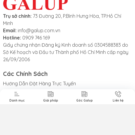
Trụ sở chính:
73 Đường 20, P.Bình Hưng Hòa, TP.Hồ Chí
Minh
Email:
info@galup.com.vn
Hotline:
0909 746 169
Giấy chứng nhận Đăng ký Kinh doanh số 0304588383 do
Sở Kế hoạch và Đầu tư Thành phố Hồ Chí Minh cấp ngày
26/09/2006
t Liệu Nhám
Phim Cách
Sản Phẩm
3M
Nhiệt Nhà Kính
Khác
Các Chính Sách
Hướng Dẫn Đặt Hàng Trực Tuyến
Chính Sách Test Sản Phẩm Miễn Phí
Chính Sách Thanh Toán và Giao Hàng
Danh mục
Giải pháp
Góc Galup
Liên hệ
Chính Sách Bảo Hành và Đổi Trả
Chính Sách Bảo Mật Thông Tin
Kết nối với chúng tôi