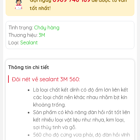
Gọi ngay
để được tư vấn
tốt nhất!
Tình trạng:
Cháy hàng
Thương hiệu:
3M
Loại:
Sealant
Thông tin chi tiết
Đôi nét về sealant 3M 560:
Là loại chất kết dính có độ ẩm lớn liên kết
các loại chất nền khác nhau nhằm bịt kín
khoảng trống.
Sản phẩm có khả năng đàn hồi rất tốt liên
kết nhiều loại vật liệu như: nhựa, kim loại,
sợi thủy tinh và gỗ.
560 cho độ cứng vừa phải, độ đàn hồi vĩnh