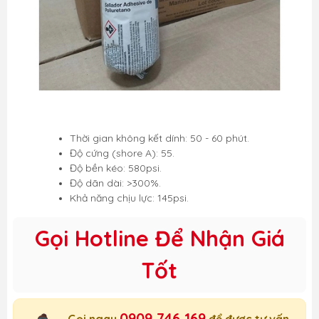
Thời gian không kết dính: 50 - 60 phút.
Độ cứng (shore A): 55.
Độ bền kéo: 580psi.
Độ dãn dài: >300%.
Khả năng chịu lực: 145psi.
Gọi Hotline Để Nhận Giá
Tốt
0909 746 169