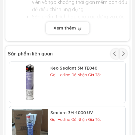
viễn và tạo khoảng thời gian mềm ban đầu
để điều chỉnh ứng dụng.
Sản phẩm thích hợp cho xây dựng và các
ứng dụng trong sản xuất công nghiệp,
Xem thêm
phương tiện giao thông đương bộ.
Thông số kỹ thuật của sealant 3M 560:
Sản phẩm liên quan
Thời gian không kết dính: 50 - 60 phút.
Độ cứng (shore A): 55.
Độ bền kéo: 580psi.
Keo Sealant 3M TE040
Gọi Hotline Để Nhận Giá Tốt
Độ dãn dài: >300%.
Khả năng chịu lực: 145psi.
0
0
Nhiệt độ chịu được: -40
c - 90
c.
Kháng axit, bazo: Trung bình khá.
Kháng UV: Tốt.
Kháng nước, muối: Rất tốt.
Sealant 3M 4000 UV
Trọng lượng riêng: 1.17.
Gọi Hotline Để Nhận Giá Tốt