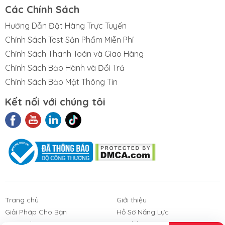
Các Chính Sách
Hướng Dẫn Đặt Hàng Trực Tuyến
Chính Sách Test Sản Phẩm Miễn Phí
Chính Sách Thanh Toán và Giao Hàng
Chính Sách Bảo Hành và Đổi Trả
Chính Sách Bảo Mật Thông Tin
Kết nối với chúng tôi
t Liệu Nhám
Phim Cách
Sản Phẩm
3M
Nhiệt Nhà Kính
Khác
Trang chủ
Giới thiệu
Giải Pháp Cho Bạn
Hồ Sơ Năng Lực
Góc Galup
Liên hệ