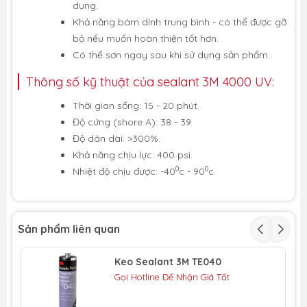
dụng.
Khả năng bám dính trung bình - có thể được gỡ
bỏ nếu muốn hoàn thiện tốt hơn.
Có thể sơn ngay sau khi sử dụng sản phẩm.
Thông số kỹ thuật của sealant 3M 4000 UV:
Thời gian sống: 15 - 20 phút.
Độ cứng (shore A): 38 - 39.
Độ dãn dài: >300%.
Khả năng chịu lực: 400 psi.
0
0
Nhiệt độ chịu được: -40
c - 90
c.
Sản phẩm liên quan
Keo Sealant 3M TE040
Gọi Hotline Để Nhận Giá Tốt