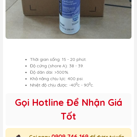
Thời gian sống: 15 - 20 phút.
Độ cứng (shore A): 38 - 39.
Độ dãn dài: >300%.
Khả năng chịu lực: 400 psi.
0
0
Nhiệt độ chịu được: -40
c - 90
c.
Gọi Hotline Để Nhận Giá
Tốt
0909 746 169