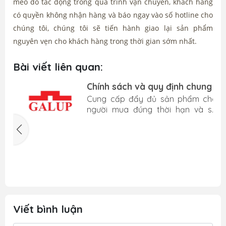
méo do tác động trong quá trình vận chuyển, khách hàng
có quyền không nhận hàng và báo ngay vào số hotline cho
chúng tôi, chúng tôi sẽ tiến hành giao lại sản phẩm
nguyên vẹn cho khách hàng trong thời gian sớm nhất.
Bài viết liên quan:
Chính sách và quy định chung
&
Cung cấp đẩy đủ sản phẩm cho
h
người mua đúng thời hạn và số
n
lượng sau khi Người mua đã thanh
toán đầy đủ cho người bán
n
a
i
ẽ
t
Viết bình luận