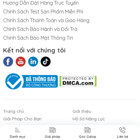
Hướng Dẫn Đặt Hàng Trực Tuyến
Chính Sách Test Sản Phẩm Miễn Phí
Chính Sách Thanh Toán và Giao Hàng
Chính Sách Bảo Hành và Đổi Trả
Chính Sách Bảo Mật Thông Tin
Kết nối với chúng tôi
t Liệu Nhám
Phim Cách
Sản Phẩm
3M
Nhiệt Nhà Kính
Khác
Trang chủ
Giới thiệu
Giải Pháp Cho Bạn
Hồ Sơ Năng Lực
Góc Galup
Liên hệ
Danh mục
Giải pháp
Góc Galup
Liên hệ