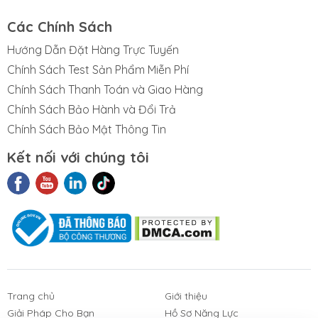
Các Chính Sách
Hướng Dẫn Đặt Hàng Trực Tuyến
Chính Sách Test Sản Phẩm Miễn Phí
Chính Sách Thanh Toán và Giao Hàng
Chính Sách Bảo Hành và Đổi Trả
Chính Sách Bảo Mật Thông Tin
Kết nối với chúng tôi
t Liệu Nhám
Phim Cách
Sản Phẩm
3M
Nhiệt Nhà Kính
Khác
Trang chủ
Giới thiệu
Giải Pháp Cho Bạn
Hồ Sơ Năng Lực