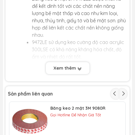
để kết dính tốt với các chất nền năng
lượng bề mặt thấp và cao như kim loại,
nhựa, thủy tinh, giấy tờ và bề mặt sơn. phù
hợp để liên kết các chất nền không giống
nhau.
9472LE sử dụng keo cường độ cao acrylic
300LSE có khả năng kháng hóa chất, độ
ẩm và nhiệt độ rất tốt.
Keo acrylic được sử dụng trong
Xem thêm
9472LE cung cấp độ bám dính cao cho
các bề mặt bị ô nhiễm nhẹ với dầu như
các bộ phận máy.
Sản phẩm liên quan
Thông số kỹ thuật của băng keo 2 mặt
chịu nhiệt 3M 9472LE:
Băng keo 2 mặt 3M 9080R
Loại keo: Acrylic 300LSE.
Gọi Hotline Để Nhận Giá Tốt
Độ dày băng keo: 0.132 mm.
0
Khả năng chịu nhiệt (phút/giờ): 148
c.