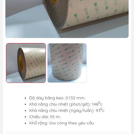
Độ dày băng keo: 0.132 mm.
0
Khả năng chịu nhiệt (phút/giờ): 148
c.
0
Khả năng chịu nhiệt (ngày/tuần): 93
c.
Chiều dài: 55 m.
Khổ rộng: Gia công theo yêu cầu.