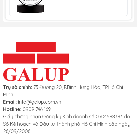
Bảng mô tả thông tin kỹ thuật băng keo cách điện 3M
Download
Scotch 35:
Trụ sở chính:
73 Đường 20, P.Bình Hưng Hòa, TP.Hồ Chí
Minh
Email:
info@galup.com.vn
Hotline:
0909 746 169
Giấy chứng nhận Đăng ký Kinh doanh số 0304588383 do
Sở Kế hoạch và Đầu tư Thành phố Hồ Chí Minh cấp ngày
26/09/2006