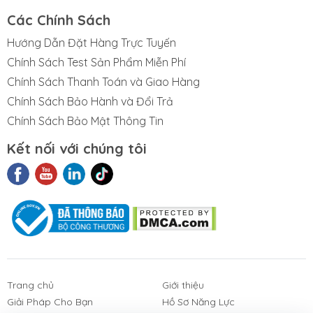
Các Chính Sách
Hướng Dẫn Đặt Hàng Trực Tuyến
Chính Sách Test Sản Phẩm Miễn Phí
Chính Sách Thanh Toán và Giao Hàng
Chính Sách Bảo Hành và Đổi Trả
Chính Sách Bảo Mật Thông Tin
Kết nối với chúng tôi
t Liệu Nhám
Phim Cách
Sản Phẩm
3M
Nhiệt Nhà Kính
Khác
Trang chủ
Giới thiệu
Giải Pháp Cho Bạn
Hồ Sơ Năng Lực