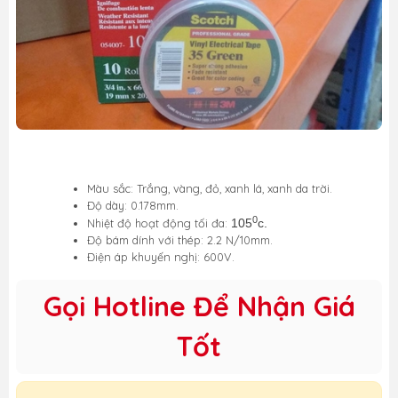
Màu sắc: Trắng, vàng, đỏ, xanh lá, xanh da trời.
Độ dày: 0.178mm.
0
Nhiệt độ hoạt động tối đa:
105
c.
Độ bám dính với thép: 2.2 N/10mm.
Điện áp khuyến nghị: 600V.
Gọi Hotline Để Nhận Giá
Tốt