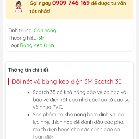
0909 746 169
Gọi ngay
để được tư vấn
tốt nhất!
Tình trạng:
Còn hàng
Thương hiệu:
3M
Loại:
Băng Keo Điện
Thông tin chi tiết
Đôi nét về băng keo điện 3M Scotch 35:
Scotch 35 có khả năng bảo vệ cơ học và
bảo vệ điện rất cao nhờ cấu tạo từ cao su
và nhựa PVC.
Sản phẩm có khả năng bám dính với áp
lực nhẹ, thích hợp để đánh dấu các pha,
mạch điện hoặc cho các cảnh báo an
toàn điện.