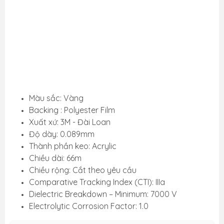
Màu sắc: Vàng
Backing : Polyester Film
Xuất xứ: 3M - Đài Loan
Độ dày: 0.089mm
Thành phần keo: Acrylic
Chiều dài: 66m
Chiều rộng: Cắt theo yêu cầu
Comparative Tracking Index (CTI): IIIa
Dielectric Breakdown – Minimum: 7000 V
Electrolytic Corrosion Factor: 1.0