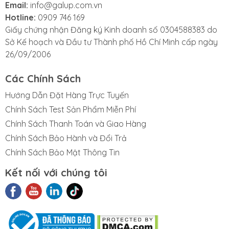
Email:
info@galup.com.vn
và đáng tin cậy.
Hotline:
0909 746 169
Với những tính năng vượt trội và độ bền cao, băng
Giấy chứng nhận Đăng ký Kinh doanh số 0304588383 do
keo điện 3M 1350F-2 không chỉ đáp ứng các tiêu
Sở Kế hoạch và Đầu tư Thành phố Hồ Chí Minh cấp ngày
chuẩn kỹ thuật khắt khe mà còn mang lại sự an tâm
26/09/2006
và hiệu quả cho người sử dụng trong các ứng dụng
cách điện hiện đại.
Các Chính Sách
Hướng Dẫn Đặt Hàng Trực Tuyến
Chính Sách Test Sản Phẩm Miễn Phí
Chính Sách Thanh Toán và Giao Hàng
Chính Sách Bảo Hành và Đổi Trả
Chính Sách Bảo Mật Thông Tin
Kết nối với chúng tôi