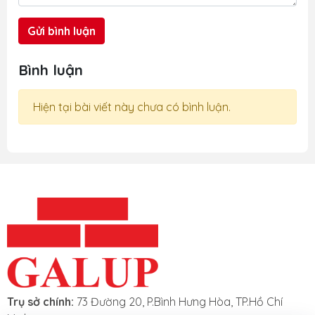
Gửi bình luận
Bình luận
Hiện tại bài viết này chưa có bình luận.
t Liệu Nhám
Phim Cách
Sản Phẩm
3M
Nhiệt Nhà Kính
Khác
Trụ sở chính:
73 Đường 20, P.Bình Hưng Hòa, TP.Hồ Chí