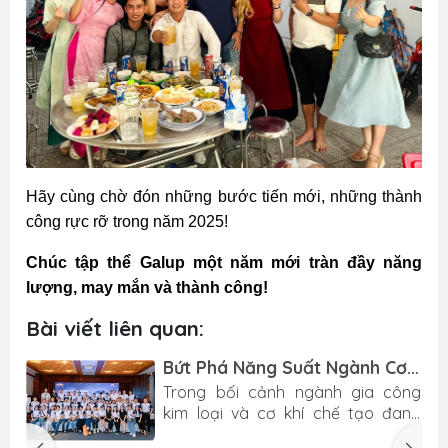
Hãy cùng chờ đón những bước tiến mới, những thành
công rực rỡ trong năm 2025!
Chúc tập thể Galup một năm mới tràn đầy năng
lượng, may mắn và thành công!
Bài viết liên quan:
Bứt Phá Năng Suất Ngành Cơ
Khí: Toàn Cảnh Seminar "3M
,
Trong bối cảnh ngành gia công
New Solutions for Metal
h
kim loại và cơ khí chế tạo đang
Working" 2026
n
đứng trước áp lực khổng lồ về việc