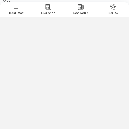
Minh
Email:
info@galup.com.vn
Danh mục
Giải pháp
Góc Galup
Liên hệ
Hotline:
0909 746 169
Giấy chứng nhận Đăng ký Kinh doanh số 0304588383 do
Sở Kế hoạch và Đầu tư Thành phố Hồ Chí Minh cấp ngày
26/09/2006
Các Chính Sách
Hướng Dẫn Đặt Hàng Trực Tuyến
Chính Sách Test Sản Phẩm Miễn Phí
Chính Sách Thanh Toán và Giao Hàng
Chính Sách Bảo Hành và Đổi Trả
Chính Sách Bảo Mật Thông Tin
Kết nối với chúng tôi