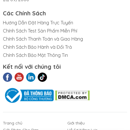
Các Chính Sách
Hướng Dẫn Đặt Hàng Trực Tuyến
Chính Sách Test Sản Phẩm Miễn Phí
Chính Sách Thanh Toán và Giao Hàng
Chính Sách Bảo Hành và Đổi Trả
Chính Sách Bảo Mật Thông Tin
Kết nối với chúng tôi
t Liệu Nhám
Phim Cách
Sản Phẩm
3M
Nhiệt Nhà Kính
Khác
Trang chủ
Giới thiệu