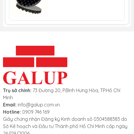
Dòng sản phẩm 3M™ Finesse-it™ là dòng sản phẩm được
thiết kế đặc biệt gồm các loại nhám, các loại dung dịch
đánh bóng và loại bánh xốp, lông cừu đánh bóng, thường
được sử dụng để loại bỏ các vết trầy xước, vết ố trên các bề
mặt sơn khác nhau.
Điểm đặc biệt của phớt đánh bóng 3M 05727:
Tạo một bề mặt nhẵn bóng cho vật được đánh
bóng.
05727 có bề mặt lỗi lõm giúp tăng diện tích tiếp
xúc, giảm nhiệt tạo ra khi sử dụng.
Sản phẩm giúp sửa lỗi sơn mà không cần sơn lại
Trụ sở chính:
73 Đường 20, P.Bình Hưng Hòa, TP.Hồ Chí
Hệ thống đế dán 3M™ Hookit™ giúp giữ bánh
Minh
xốp chắc chắn cũng như dễ dàng tháo lắp.
Email:
info@galup.com.vn
Có khả năng sử dụng kết hợp được với nhiều
Hotline:
0909 746 169
loại dung dịch đánh bóng, các loại máy đánh
Giấy chứng nhận Đăng ký Kinh doanh số 0304588383 do
bóng khác nhau cũng như ở các tốc độ đánh
Sở Kế hoạch và Đầu tư Thành phố Hồ Chí Minh cấp ngày
khác nhau để cho ra bề mặt mong muốn.
26/09/2006