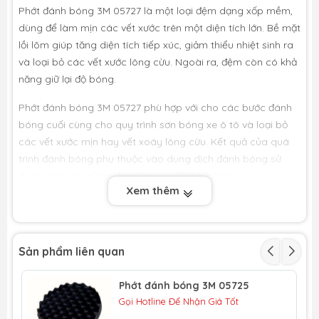
Phớt đánh bóng 3M 05727 là một loại đệm dạng xốp mềm,
dùng để làm mịn các vết xước trên một diện tích lớn. Bề mặt
lồi lõm giúp tăng diện tích tiếp xúc, giảm thiểu nhiệt sinh ra
và loại bỏ các vết xước lông cừu. Ngoài ra, đệm còn có khả
năng giữ lại độ bóng.
Phớt đánh bóng 3M 05727 phù hợp với cho các bước đánh
bóng cuối cùng cho quy trình sơn bóng xe ô tô và loại bỏ
các vết xước mịn hay vết xoáy lông cừu. Kết quả của quá
trình đánh bóng phụ thuộc vào dung dịch đánh bóng sử
dụng, loại sơn cũng như dụng cụ để đánh bóng.
Xem thêm
Lực tác dụng của phớt thường nhỏ hơn và kết quả sẽ mịn
hơn bánh lông cừu thông thường. Phớt đánh bóng được
phân loại dựa vào độ cứng và kích thước của các lỗ xốp. Lỗ
Sản phẩm liên quan
càng lớn, đệm đánh càng thô và ngược lại. Có thể sử dụng
đệm xốp này với các loại dung dịch đánh bóng và hoàn
Phớt đánh bóng 3M 05725
toàn phù hợp với các máy đánh bóng quỹ đạo đơn hoặc
Gọi Hotline Để Nhận Giá Tốt
kép.