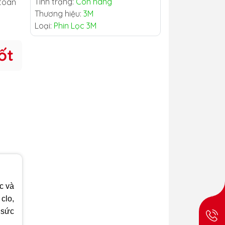
Tình trạng:
Còn hàng
toàn
Thương hiệu:
3M
Loại:
Phin Lọc 3M
ốt
c và
clo,
 sức