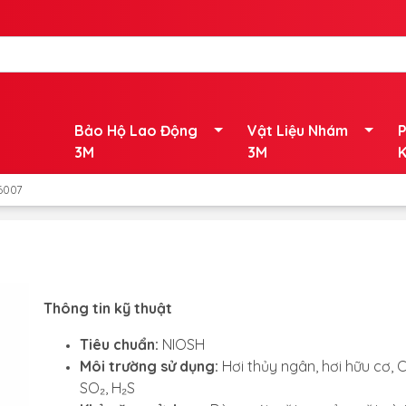
Bảo Hộ Lao Động
Vật Liệu Nhám
P
3M
3M
K
6007
Thông tin kỹ thuật
Tiêu chuẩn:
NIOSH
Môi trường sử dụng:
Hơi thủy ngân, hơi hữu cơ, Cl
SO₂, H₂S