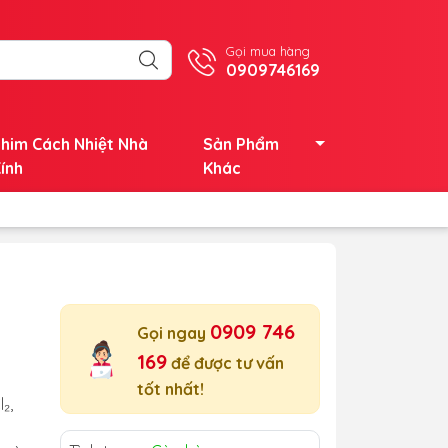
Gọi mua hàng
0909746169
him Cách Nhiệt Nhà
Sản Phẩm
ính
Khác
0909 746
Gọi ngay
169
để được tư vấn
tốt nhất!
₂,