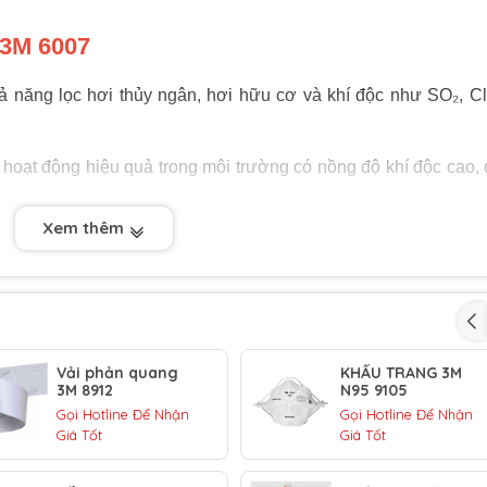
 3M 6007
ả năng lọc hơi thủy ngân, hơi hữu cơ và khí độc như SO₂, Cl
 hoạt động hiệu quả trong môi trường có nồng độ khí độc cao,
Xem thêm
àng sử dụng cùng các dòng mặt nạ nửa mặt và toàn mặt
eries, hoặc 7800S Series,..
ùng thoải mái hơn khi làm việc lâu dài trong môi trường độc hạ
Đạt chứng nhận từ NIOSH – Viện quốc gia về an toàn và sức 
Vải phản quang
KHẨU TRANG 3M
3M 8912
N95 9105
Gọi Hotline Để Nhận
Gọi Hotline Để Nhận
07
Giá Tốt
Giá Tốt
vực và ngành nghề như: