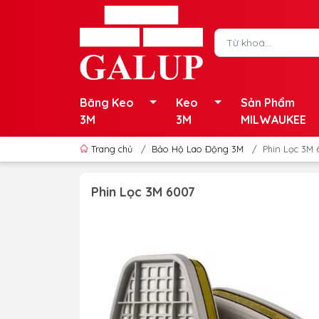
Băng Keo
Keo
Sản Phẩm
3M
3M
MILWAUKEE
Trang chủ
/
Bảo Hộ Lao Động 3M
/
Phin Lọc 3M 
Phin Lọc 3M 6007