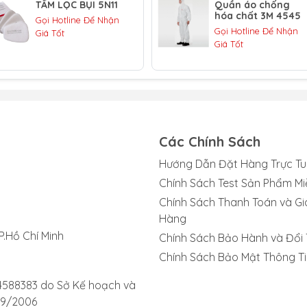
TẤM LỌC BỤI 5N11
Quần áo chống
hóa chất 3M 4545
Gọi Hotline Để Nhận
Gọi Hotline Để Nhận
Giá Tốt
Giá Tốt
n cứu
 chứa hóa chất
Các Chính Sách
Hướng Dẫn Đặt Hàng Trực T
Chính Sách Test Sản Phẩm Mi
iếu oxy (dưới 19.5%) hoặc có nồng độ khí độc vượt giới hạn
Chính Sách Thanh Toán và Gi
Hàng
n nghị hoặc khi cảm nhận có mùi khí độc.
P.Hồ Chí Minh
Chính Sách Bảo Hành và Đổi 
à đeo đúng cách để đạt hiệu quả bảo vệ tối đa.
Chính Sách Bảo Mật Thông Ti
4588383 do Sở Kế hoạch và
09/2006