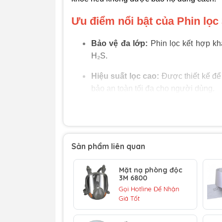
Ưu điểm nổi bật của Phin lọc
Bảo vệ đa lớp:
Phin lọc kết hợp kh
H₂S.
Hiệu suất lọc cao:
Được thiết kế để
bảo an toàn tối đa cho người dùng.
Tương thích với mặt nạ 3M:
Dễ d
3M
6000 Series, 6500 Series, 7500 S
Thiết kế nhỏ gọn, nhẹ:
Giúp người d
Sản phẩm liên quan
Tiêu chuẩn an toàn nghiêm ngặt
: 
Mặt nạ phòng độc
nghề nghiệp Hoa Kỳ.
3M 6800
Gọi Hotline Để Nhận
Ứng dụng của phin lọc 3M 60
Giá Tốt
Phin lọc 3M 6007 phù hợp với nhiều lĩnh 