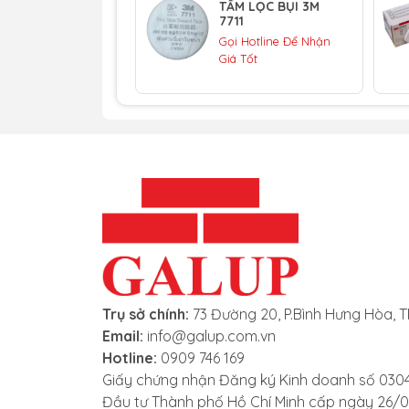
TẤM LỌC BỤI 3M
7711
Xử lý hóa chất
Gọi Hotline Để Nhận
Giá Tốt
Công nghiệp khai khoáng
Sản xuất pin và thiết bị điện tử
Phòng thí nghiệm, môi trường nghiê
Công việc bảo trì, làm sạch hệ thống
Lưu ý khi sử dụng
Không sử dụng trong môi trường th
phép của phin lọc.
Cần thay phin lọc định kỳ theo khuyế
Trụ sở chính:
73 Đường 20, P.Bình Hưng Hòa, T
Phải kết hợp với mặt nạ đúng chuẩn v
Email:
info@galup.com.vn
Hotline:
0909 746 169
Giấy chứng nhận Đăng ký Kinh doanh số 030
Đầu tư Thành phố Hồ Chí Minh cấp ngày 26/