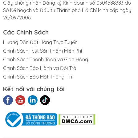
Giấy chứng nhận Đăng ký Kinh doanh số 0304588383 do
Sở Kế hoạch và Đầu tư Thành phố Hồ Chí Minh cấp ngày
26/09/2006
Các Chính Sách
Hướng Dẫn Đặt Hàng Trực Tuyến
Chính Sách Test Sản Phẩm Miễn Phí
Chính Sách Thanh Toán và Giao Hàng
Chính Sách Bảo Hành và Đổi Trả
Chính Sách Bảo Mật Thông Tin
Kết nối với chúng tôi
t Liệu Nhám
Phim Cách
Sản Phẩm