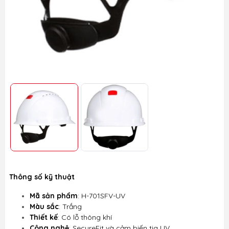
Thông số kỹ thuật
Mã sản phẩm
: H-701SFV-UV
Màu sắc
: Trắng
Thiết kế
: Có lỗ thông khí
Công nghệ
: SecureFit và cảm biến tia UV