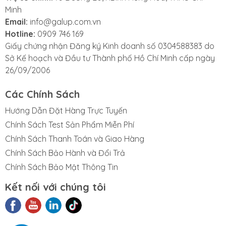
Lợi ích khi sử dụng
Minh
Email:
info@galup.com.vn
Bảo vệ toàn diện khỏi va đập, tia UV và môi
Hotline:
0909 746 169
trường khắc nghiệt.
Giấy chứng nhận Đăng ký Kinh doanh số 0304588383 do
Tăng cường sự thoải mái và giảm cảm giác mệt
Sở Kế hoạch và Đầu tư Thành phố Hồ Chí Minh cấp ngày
mỏi khi làm việc lâu dài.
26/09/2006
Giúp nâng cao hình ảnh chuyên nghiệp và an
toàn của doanh nghiệp.
Các Chính Sách
Hướng Dẫn Đặt Hàng Trực Tuyến
Thông số kỹ thuật
Chính Sách Test Sản Phẩm Miễn Phí
Mã sản phẩm
: H-701SFV-UV
Chính Sách Thanh Toán và Giao Hàng
Màu sắc
: Trắng
Chính Sách Bảo Hành và Đổi Trả
Thiết kế
: Có lỗ thông khí
Chính Sách Bảo Mật Thông Tin
Công nghệ
: SecureFit và cảm biến tia UV
Kết nối với chúng tôi