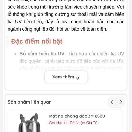
sức khỏe trong môi trường làm việc chuyên nghiệp. Với
lỗ thông khí giúp tăng cường sự thoải mái và cảm biến
tia UV tiên tiến, đây là lựa chọn hoàn hảo cho các
ngành công nghiệp đòi hỏi sự bảo vệ toàn diện.
Đặc điểm nổi bật
Bộ cảm biến tia UV
: Tích hợp cảm biến tia UV
độc quyền, cảnh báo mức độ tiếp xúc với tia UV,
bảo vệ tối ưu khi làm việc dưới ánh nắng mặt trời.
Thiết kế thông minh với lỗ thông khí
: Giảm
Xem thêm
nhiệt, tạo sự thoáng mát, mang lại cảm giác dễ
chịu trong suốt thời gian sử dụng.
Chất liệu bền bỉ
: Được làm từ vật liệu cao cấp,
Sản phẩm liên quan
chịu được va đập mạnh và môi trường khắc
nghiệt.
Mặt nạ phòng độc 3M 6800
Màu trắng chuyên nghiệp
: Phù hợp với nhiều
Gọi Hotline Để Nhận Giá Tốt
lĩnh vực, tạo sự đồng bộ và hình ảnh chuyên