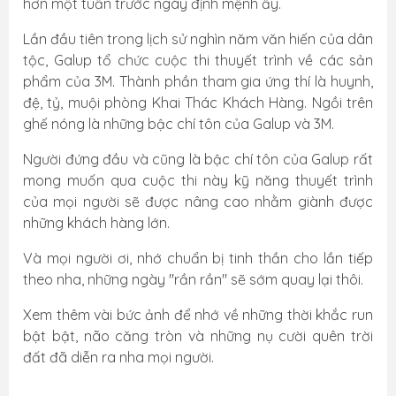
hơn một tuần trước ngày định mệnh ấy.
Lần đầu tiên trong lịch sử nghìn năm văn hiến của dân
tộc, Galup tổ chức cuộc thi thuyết trình về các sản
phẩm của 3M. Thành phần tham gia ứng thí là huynh,
đệ, tỷ, muội phòng Khai Thác Khách Hàng. Ngồi trên
ghế nóng là những bậc chí tôn của Galup và 3M.
Người đứng đầu và cũng là bậc chí tôn của Galup rất
mong muốn qua cuộc thi này kỹ năng thuyết trình
của mọi người sẽ được nâng cao nhằm giành được
những khách hàng lớn.
Và mọi người ơi, nhớ chuẩn bị tinh thần cho lần tiếp
theo nha, những ngày "rần rần" sẽ sớm quay lại thôi.
Xem thêm vài bức ảnh để nhớ về những thời khắc run
bật bật, não căng tròn và những nụ cười quên trời
đất đã diễn ra nha mọi người.