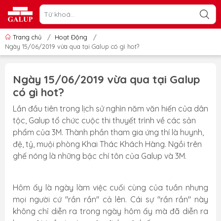
Trang chủ
/
Hoạt Động
/
Ngày 15/06/2019 vừa qua tại Galup có gì hot?
Ngày 15/06/2019 vừa qua tại Galup
có gì hot?
Lần đầu tiên trong lịch sử nghìn năm văn hiến của dân
tộc, Galup tổ chức cuộc thi thuyết trình về các sản
phẩm của 3M. Thành phần tham gia ứng thí là huynh,
đệ, tỷ, muội phòng Khai Thác Khách Hàng. Ngồi trên
ghế nóng là những bậc chí tôn của Galup và 3M.
Hôm ấy là ngày làm việc cuối cùng của tuần nhưng
mọi người cứ "rần rần" cả lên. Cái sự "rần rần" này
không chỉ diễn ra trong ngày hôm ấy mà đã diễn ra