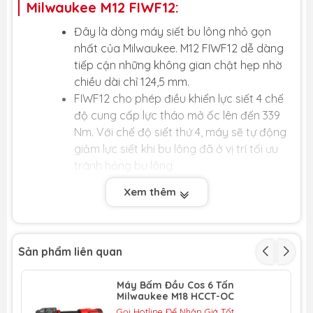
Milwaukee M12 FIWF12:
Đây là dòng máy siết bu lông nhỏ gọn
nhất của Milwaukee. M12 FIWF12 dễ dàng
tiếp cận những không gian chật hẹp nhờ
chiều dài chỉ 124,5 mm.
FIWF12 cho phép điều khiển lực siết 4 chế
độ cung cấp lực tháo mở ốc lên đến 339
Nm. Với chế độ siết thứ 4, máy sẽ tự động
giảm lực siết khi bu lông đã ở vị trí tối ưu
tránh hỏng bu lông.
Máy được trang bị chế độ tự động ngắt
Xem thêm
giúp giảm tình trạng vặn quá mức làm
giảm tuổi thọ pin và động cơ.
Với mô tơ không chổi than
POWERSTATE mạnh mẽ, máy siết bu lông
Sản phẩm liên quan
FIWF12 có thời gian vận hành lâu hơn và
tuổi thọ dài hơn.
Máy Bấm Đầu Cos 6 Tấn
Milwaukee M18 HCCT-OC
Hệ thống bo mạch điện tử REDLINK PLUS
Gọi Hotline Để Nhận Giá Tốt