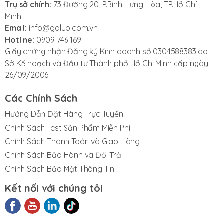
Trụ sở chính:
73 Đường 20, P.Bình Hưng Hòa, TP.Hồ Chí
Mô-men siết (Nm): 85 / 125 / 399 / 399
Minh
Tốc độ siết (Nm): 0 - 1100 / 2100 / 3200
Email:
info@galup.com.vn
Đường kính ốc tối đa (mm): M16
Hotline:
0909 746 169
Kích thước đầu kẹp: 1/2"
Giấy chứng nhận Đăng ký Kinh doanh số 0304588383 do
Trọng lượng kèm Pin (kg): 1,4 (6 Ah)
Sở Kế hoạch và Đầu tư Thành phố Hồ Chí Minh cấp ngày
Chiều dài (mm): 125
26/09/2006
Điện thế (V): 12
Các Chính Sách
Hướng Dẫn Đặt Hàng Trực Tuyến
Chính Sách Test Sản Phẩm Miễn Phí
Chính Sách Thanh Toán và Giao Hàng
Chính Sách Bảo Hành và Đổi Trả
Chính Sách Bảo Mật Thông Tin
Kết nối với chúng tôi