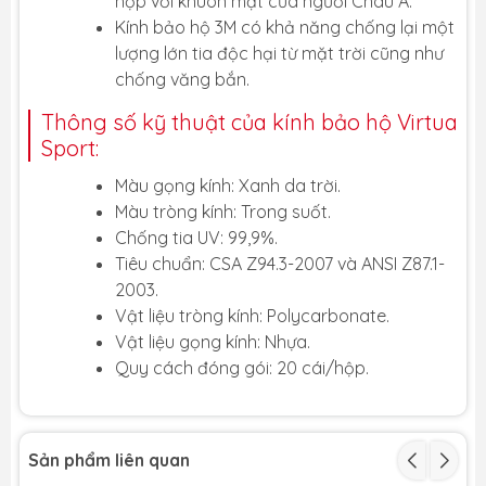
hợp với khuôn mặt của người Châu Á.
Kính bảo hộ 3M có khả năng chống lại một
lượng lớn tia độc hại từ mặt trời cũng như
chống văng bắn.
Thông số kỹ thuật của kính bảo hộ Virtua
Sport:
Màu gọng kính: Xanh da trời.
Màu tròng kính: Trong suốt.
Chống tia UV: 99,9%.
Tiêu chuẩn: CSA Z94.3-2007 và ANSI Z87.1-
2003.
Vật liệu tròng kính: Polycarbonate.
Vật liệu gọng kính: Nhựa.
Quy cách đóng gói: 20 cái/hộp.
Sản phẩm liên quan