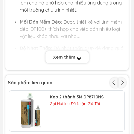
làm cho nó phù hợp cho nhiều ứng dụng trong
môi trường chu trình nhiệt.
Mối Dán Mềm Dẻo:
Được thiết kế với tính mềm
dẻo, DP100+ thích hợp cho việc dán nhiều loại
vật liệu khác nhau với nhau.
Độ Nhớt Thấp:
Độ nhớt thấp giúp dễ dàng quá
trình thi công hạn chế tình trạng chảy keo ra
Xem thêm
khỏi vị trí cần liên kết
Độ Bền Cắt Cao:
DP100+ có độ bền cắt cao,
hiệu suất bóc và khả năng chống va đập, kết
Sản phẩm liên quan
hợp với tính linh hoạt tốt, là giải pháp tối ưu cho
nhiều ứng dụng trong ngành vận tải, xe chuyên
Keo 2 thành 3M DP8710NS
dụng, điện, công nghiệp, hàng thể thao, xây
Gọi Hotline Để Nhận Giá Tốt
dựng và hàng tiêu dùng.
Màu Sắc Không Bị Thay Đổi:
DP100+ là loại keo
epoxy hai thành phần rất linh hoạt, đông kết