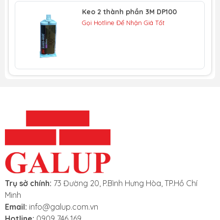
nhanh và duy trì màu sắc ban đầu trong suốt
Keo 2 thành phần 3M DP100
quá trình xử lý.
Gọi Hotline Để Nhận Giá Tốt
Thời Gian Làm Việc Nhanh và Cường Độ Xử Lý
Nhanh:
Với tỷ lệ trộn 1:1, keo 2 thành phần 3M
DP100+ có thời gian làm việc nhanh trong 4
phút, đạt cường độ xử lý trong khoảng 20 phút.
DP100+ đông cứng hoàn toàn trong 48 giờ ở 22
°C, đảm bảo sự ổn định và độ bền của liên kết
sau khi hoàn tất quá trình xử lý.
Thông số kỹ thuật của keo 2 thành phần
3M DP100+
Màu sắc: Trong suốt
Tỉ lệ trộn: 1:1
Thời gian chỉnh sửa: 5 phút.
Trụ sở chính:
73 Đường 20, P.Bình Hưng Hòa, TP.Hồ Chí
Thời gian khô bề mặt: 20 phút
Minh
Thời gian khô keo hoàn toàn: 24-48 giờ
Email:
info@galup.com.vn
0
Nhiệt độ lưu trữ thích hợp:22
c.
Hotline:
0909 746 169