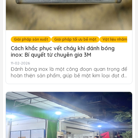
Giải pháp sản xuất
Giải pháp tối ưu bề mặt
Vật liệu nhám 3M
Cách khắc phục vết cháy khi đánh bóng
inox: Bí quyết từ chuyên gia 3M
11-02-2026
Đánh bóng inox là một công đoạn quan trọng để
hoàn thiện sản phẩm, giúp bề mặt kim loại đạt độ
thẩm mỹ và khả năng chống gỉ sét tối ưu. Tuy
nhiên, tình trạng inox bị đen, cháy bề mặt hoặc
biến màu xanh (heat tint) trong quá trình gia công
thường xuyên xảy ra, gây lãng phí thời gian và chi
phí. Bài viết này sẽ hướng dẫn bạn cách khắc phục
triệt để vết cháy và quy trình đánh bóng inox
chuyên nghiệp từ các chuyên gia 3M, giúp bạn đạt
được bề mặt hoàn hảo ngay từ...