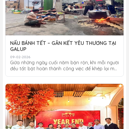
NẤU BÁNH TẾT – GẮN KẾT YÊU THƯƠNG TẠI
GALUP
09-02-2026
Giữa những ngày cuối năm bận rộn, khi mỗi người
đều tất bật hoàn thành công việc để khép lại một
năm nhiều nỗ lực, đại gia đình Galup đã cùng nhau
dành thời gian quây quần bên nồi bánh Tết. Hoạt
động Nấu bánh Tết – Gắn kết yêu thương không
chỉ mang đậm nét văn hóa truyền thống, mà còn
trở thành một khoảnh khắc ý nghĩa, giúp các thành
viên Galup thêm gắn bó và thấu hiểu nhau hơn.
Không gian sum vầy giữa những ngày cuối năm
Trong không khí rộn ràng của những ngày cận Tết,
hình...