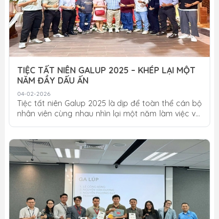
TIỆC TẤT NIÊN GALUP 2025 – KHÉP LẠI MỘT
NĂM ĐẦY DẤU ẤN
04-02-2026
Tiệc tất niên Galup 2025 là dịp để toàn thể cán bộ
nhân viên cùng nhau nhìn lại một năm làm việc với
nhiều nỗ lực, thử thách và những thành quả đáng
ghi nhận. Không chỉ đơn thuần là buổi tổng kết cuối
năm, chương trình còn là khoảng thời gian ý nghĩa
để tri ân sự đồng hành, cống hiến của tập thể và
tiếp thêm năng lượng tích cực cho hành trình phía
trước. Không gian tất niên 2025 – Ấm áp, chỉn chu
và giàu cảm xúc Buổi tiệc được tổ chức trong
không khí thân mật nhưng...