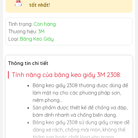
tốt nhất!
Tình trạng:
Còn hàng
Thương hiệu:
3M
Loại:
Băng Keo Giấy
Thông tin chi tiết
Tính năng của băng keo giấy 3M 2308:
Băng keo giấy 2308 thường được dùng để
làm mặt nạ cho các phương pháp sơn,
niêm phong...
Sản phẩm được thiết kế để chống va đập,
bám dính nhanh và chống biến dạng.
Băng keo giấy 2308 sử dụng giấy crepe dễ
dàng xé rách, chống mài mòn, không thể
thấm sơn hoặc chất lỏng vào trong.