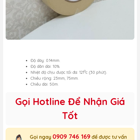
Độ dày: 0.14mm.
Độ dãn dài: 10%.
0
Nhiệt độ chịu được tối đa: 121
c (30 phút).
Chiều rộng: 23mm, 75mm.
Chiều dài: 50m.
Gọi Hotline Để Nhận Giá
Tốt
0909 746 169
Gọi ngay
để được tư vấn