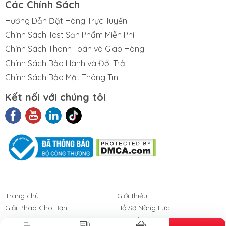
Các Chính Sách
Hướng Dẫn Đặt Hàng Trực Tuyến
Chính Sách Test Sản Phẩm Miễn Phí
Chính Sách Thanh Toán và Giao Hàng
Chính Sách Bảo Hành và Đổi Trả
Chính Sách Bảo Mật Thông Tin
Kết nối với chúng tôi
t Liệu Nhám
Phim Cách
Sản Phẩm
3M
Nhiệt Nhà Kính
Khác
Trang chủ
Giới thiệu
Giải Pháp Cho Bạn
Hồ Sơ Năng Lực
Góc Galup
Liên hệ