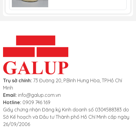
Bảng mô tả kỹ thuật băng keo 3M 767:
Download
Trụ sở chính:
73 Đường 20, P.Bình Hưng Hòa, TP.Hồ Chí
Minh
Email:
info@galup.com.vn
Hotline:
0909 746 169
Giấy chứng nhận Đăng ký Kinh doanh số 0304588383 do
Sở Kế hoạch và Đầu tư Thành phố Hồ Chí Minh cấp ngày
26/09/2006