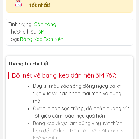
tốt nhất!
Tình trạng:
Còn hàng
Thương hiệu:
3M
Loại:
Băng Keo Dán Nền
Thông tin chi tiết
Đôi nét về băng keo dán nền 3M 767:
Duy trì màu sắc sống động ngay cả khi
tiếp xúc với tác nhân mài mòn và dung
môi.
Được in các sọc trắng, đỏ phản quang rất
tốt giúp cảnh báo hiệu quả hơn.
Băng keo được làm bằng vinyl rất thích
hợp để sử dụng trên các bề mặt cong và
không đều.