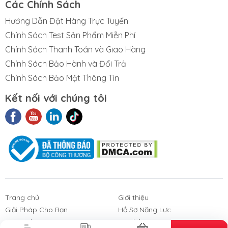
Các Chính Sách
Hướng Dẫn Đặt Hàng Trực Tuyến
Chính Sách Test Sản Phẩm Miễn Phí
Chính Sách Thanh Toán và Giao Hàng
Chính Sách Bảo Hành và Đổi Trả
Chính Sách Bảo Mật Thông Tin
Kết nối với chúng tôi
t Liệu Nhám
Phim Cách
Sản Phẩm
3M
Nhiệt Nhà Kính
Khác
Trang chủ
Giới thiệu
Giải Pháp Cho Bạn
Hồ Sơ Năng Lực
Góc Galup
Liên hệ