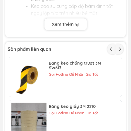
Keo cao su cung cấp độ bám dính tốt
ngay lập tức trên nhiều bề mặt
Có thể thi công bằng tay hoặc bằng máy
Xem thêm
dán băng keo.
Là sản phẩm lý tưởng để đánh dấu các
ứng dụng trong các khu vực giao thông
nhẹ.
Sản phẩm liên quan
Thông số cơ bản của băng keo dán nền
Băng keo chống trượt 3M
3M 767:
SW613
Gọi Hotline Để Nhận Giá Tốt
Vật liệu nền: Polyvinyl Chloride.
Độ dày: 0.29mm.
Chiều dài: 32.91m.
Chiều rộng: Gia công theo yêu cầu.
Độ dãn dài: 180%.
Băng keo giấy 3M 2210
0
Nhiệt độ môi trường phù hợp: 16 - 29
c.
Gọi Hotline Để Nhận Giá Tốt