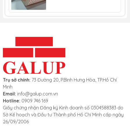
Độ bám dính (thép không rỉ): 350
N/100mm.
Độ bền kéo(thép không rỉ): 550 kPa.
Độ bền cắt(thép không rỉ): 480 kPa.
0
Nhiệt độ chịu được (phút/giờ): 121
c.
0
Nhiệt độ chịu được (ngày/tuần): 93
c.
0
0
Nhiệt độ sử dụng lý tưởng: 21
c - 38
c.
Bảng mô tả dữ liệu kỹ thuật băng keo cường lực 3M
Download
RP62:
Trụ sở chính:
73 Đường 20, P.Bình Hưng Hòa, TP.Hồ Chí
Minh
Email:
info@galup.com.vn
Hotline:
0909 746 169
Giấy chứng nhận Đăng ký Kinh doanh số 0304588383 do
Sở Kế hoạch và Đầu tư Thành phố Hồ Chí Minh cấp ngày
26/09/2006