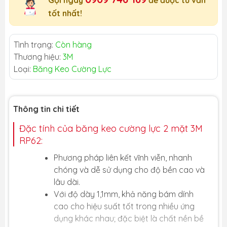
Gọi ngay
để được tư vấn
tốt nhất!
Tình trạng:
Còn hàng
Thương hiệu:
3M
Loại:
Băng Keo Cường Lực
Thông tin chi tiết
Đặc tính của băng keo cường lực 2 mặt 3M
RP62:
Phương pháp liên kết vĩnh viễn, nhanh
chóng và dễ sử dụng cho độ bền cao và
lâu dài.
Với độ dày 1,1mm, khả năng bám dính
cao cho hiệu suất tốt trong nhiều ứng
dụng khác nhau; đặc biệt là chất nền bề