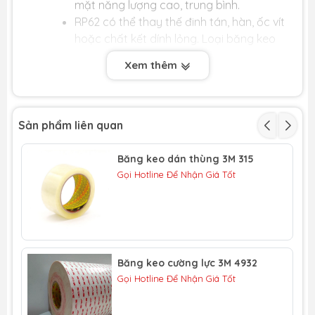
mặt năng lượng cao, trung bình.
RP62 có thể thay thế đinh tán, hàn, ốc vít
hoặc chất kết dính lỏng. Loại băng keo
này có khả năng hấp thụ rung chấn cao
Xem thêm
làm giảm độ rung chấn lên vật thể.
Tạo ra một liên kết vĩnh viễn chống lại
nước, độ ẩm và các điều kiện ngoại cảnh
khắc nghiệt.
Sản phẩm liên quan
Cho phép kết hợp vật liệu mỏng hơn, nhẹ
hơn và không giống nhau.
Băng keo dán thùng 3M 315
Gọi Hotline Để Nhận Giá Tốt
Thông số kỹ thuật băng keo cường lực 2 mặt
3M RP62:
Màu sắc: Xám.
Môi trường khuyên dùng: Trong nhà, ngoài
trời.
Băng keo cường lực 3M 4932
Độ dài: 32.9m.
Gọi Hotline Để Nhận Giá Tốt
Độ dày: 1.6mm.
Chiều rộng: Gia công theo yêu cầu.