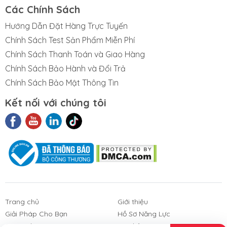
Các Chính Sách
Hướng Dẫn Đặt Hàng Trực Tuyến
Chính Sách Test Sản Phẩm Miễn Phí
Chính Sách Thanh Toán và Giao Hàng
Chính Sách Bảo Hành và Đổi Trả
Chính Sách Bảo Mật Thông Tin
Kết nối với chúng tôi
t Liệu Nhám
Phim Cách
Sản Phẩm
3M
Nhiệt Nhà Kính
Khác
Trang chủ
Giới thiệu
Giải Pháp Cho Bạn
Hồ Sơ Năng Lực
Góc Galup
Liên hệ