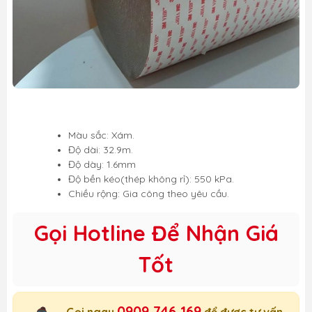
Màu sắc: Xám.
Độ dài: 32.9m.
Độ dày: 1.6mm
Độ bền kéo(thép không rỉ): 550 kPa.
Chiều rộng: Gia công theo yêu cầu.
Gọi Hotline Để Nhận Giá
Tốt
0909 746 169