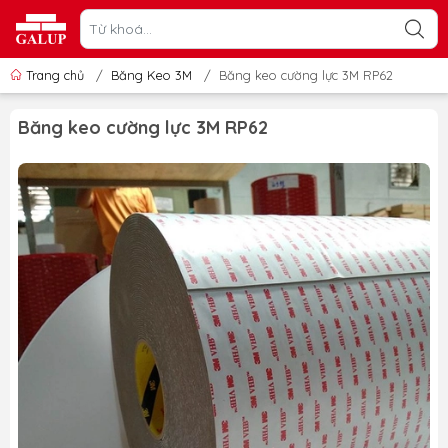
Trang chủ
/
Băng Keo 3M
/
Băng keo cường lực 3M RP62
Băng keo cường lực 3M RP62