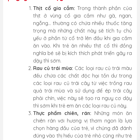
Thịt cổ gia cầm:
Trong thành phần của
thịt ở vùng cổ gia cầm như gà, ngan,
ngỗng... thường có chứa nhiều thuốc tăng
trọng mà những chất này sẽ tích tụ chủ
yếu ở phần từ cổ trở lên đầu khi gia cầm
ăn vào. Khi trẻ ăn nhiều thịt cổ thì đồng
nghĩa bé sẽ bị kích thích phát triển gây ra
dậy thì sớm.
Rau củ trái mùa:
Các loại rau củ trái màu
đều chứa các chất độc hại tồn dư trong
các loại rau củ trái cây từ việc trồng rau
quả trái mùa và sử dụng để ép trái cây
phải chín, việc này sẽ tạo ra nguy cơ dậy
thì sớm khi trẻ em ăn các loại rau củ này.
Thực phẩm chiên, rán:
Những món ăn
chiên rán với hương vị thơm ngon là lựa
chọn hàng đầu của trẻ, vì chúng đã đánh
đúng vào thị hiếu của trẻ nhỏ cũng như trẻ