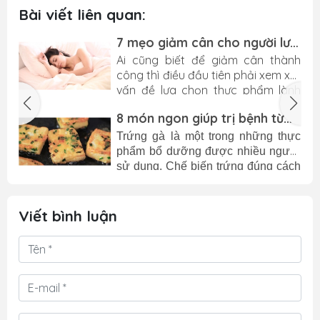
Bài viết liên quan:
g
7 mẹo giảm cân cho người lười
tập thể dục
n
Ai cũng biết để giảm cân thành
h
công thì điều đầu tiên phải xem xét
ư
vấn đề lựa chọn thực phẩm lành
n
mạnh, kiểm soát mức tiêu thụ calo
8 món ngon giúp trị bệnh từ
ó
và tập thể dục thường xuyên. Tuy
trứng gà
ư
nhiên không phải ai cũng đủ nghị
n
Trứng gà là một trong những thực
lực và chăm chỉ để thúc đẩy kế
i
phẩm bổ dưỡng được nhiều người
hoạch giảm cân đã đề ra.
u
sử dụng. Chế biến trứng đúng cách
5
không chỉ là món ngon mà còn
n
được coi như bài thuốc quý phòng
,
trị nhiều bệnh hiệu quả.
Viết bình luận
t
g
i
ị
n
,
,