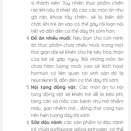
vị thành niên. Tuy nhiên thực phẩm chiên
rán khi nấu ở nhiệt độ cao các món ăn như
gà rán, khoai tây chiên... sẽ bị biến đổi
chất, khi trẻ ăn vào có thể gây rối loạn nội
tiết và dẫn đến cơ thể dậy thì sớm hơn.
Đồ ăn nhiều muối:
Nếu bạn cho con mình
ăn thực phẩm chứa nhiều muối trong một
thời gian dài sẽ khiến cho hệ tiêu hóa, thận
của bé sẽ gặp nguy. Bởi những món ăn
chứa hàm lượng muối cao sẽ kích hoạt
hormon có liên quan tới sinh sản đó là
neurokinin B, dẫn đến cơ thể dậy thì sớm.
Nội tạng động vật:
Các món ăn từ nội
tạng động vật sẽ khiến trẻ dễ bị béo phì,
tăng cân và mắc các bệnh như mỡ nhiễm
máu, gan nhiễm mỡ..., đồng thời cũng tạo
nên hiện tượng dậy thì sớm.
Sữa đậu nành:
các sản phẩm từ đậu nành
có chứa isoflavone giống estrogen, có thể