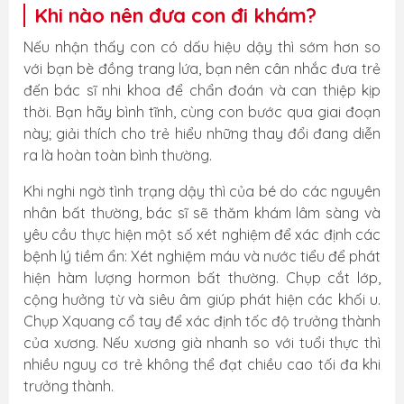
Khi nào nên đưa con đi khám?
Nếu nhận thấy con có dấu hiệu dậy thì sớm hơn so
với bạn bè đồng trang lứa, bạn nên cân nhắc đưa trẻ
đến bác sĩ nhi khoa để chẩn đoán và can thiệp kịp
thời. Bạn hãy bình tĩnh, cùng con bước qua giai đoạn
này; giải thích cho trẻ hiểu những thay đổi đang diễn
ra là hoàn toàn bình thường.
Khi nghi ngờ tình trạng dậy thì của bé do các nguyên
nhân bất thường, bác sĩ sẽ thăm khám lâm sàng và
yêu cầu thực hiện một số xét nghiệm để xác định các
bệnh lý tiềm ẩn: Xét nghiệm máu và nước tiểu để phát
hiện hàm lượng hormon bất thường. Chụp cắt lớp,
cộng hưởng từ và siêu âm giúp phát hiện các khối u.
Chụp Xquang cổ tay để xác định tốc độ trưởng thành
của xương. Nếu xương già nhanh so với tuổi thực thì
nhiều nguy cơ trẻ không thể đạt chiều cao tối đa khi
trưởng thành.