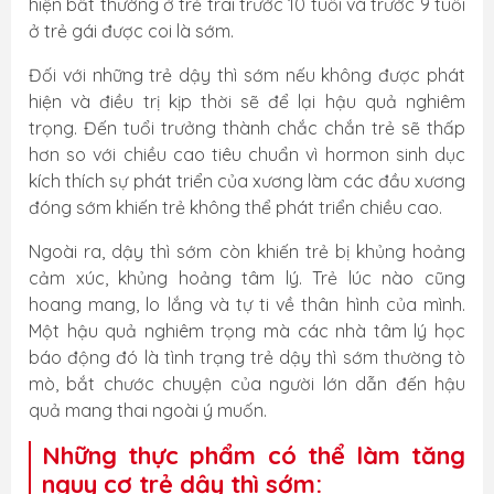
hiện bất thường ở trẻ trai trước 10 tuổi và trước 9 tuổi
ở trẻ gái được coi là sớm.
Đối với những trẻ dậy thì sớm nếu không được phát
hiện và điều trị kịp thời sẽ để lại hậu quả nghiêm
trọng. Đến tuổi trưởng thành chắc chắn trẻ sẽ thấp
hơn so với chiều cao tiêu chuẩn vì hormon sinh dục
kích thích sự phát triển của xương làm các đầu xương
đóng sớm khiến trẻ không thể phát triển chiều cao.
Ngoài ra, dậy thì sớm còn khiến trẻ bị khủng hoảng
cảm xúc, khủng hoảng tâm lý. Trẻ lúc nào cũng
hoang mang, lo lắng và tự ti về thân hình của mình.
Một hậu quả nghiêm trọng mà các nhà tâm lý học
báo động đó là tình trạng trẻ dậy thì sớm thường tò
mò, bắt chước chuyện của người lớn dẫn đến hậu
quả mang thai ngoài ý muốn.
Những thực phẩm có thể làm tăng
nguy cơ trẻ dậy thì sớm: