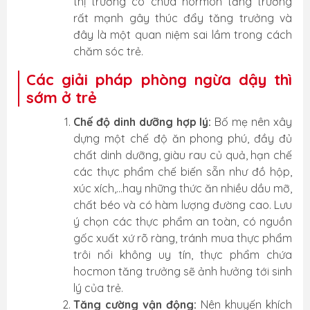
thị trường có chứa hormon tăng trưởng
rất mạnh gây thúc đẩy tăng trưởng và
đây là một quan niệm sai lầm trong cách
chăm sóc trẻ.
Các giải pháp phòng ngừa dậy thì
sớm ở trẻ
Chế độ dinh dưỡng hợp lý:
Bố mẹ nên xây
dựng một chế độ ăn phong phú, đầy đủ
chất dinh dưỡng, giàu rau củ quả, hạn chế
các thực phẩm chế biến sẵn như đồ hộp,
xúc xích,...hay những thức ăn nhiều dầu mỡ,
chất béo và có hàm lượng đường cao. Lưu
ý chọn các thực phẩm an toàn, có nguồn
gốc xuất xứ rõ ràng, tránh mua thực phẩm
trôi nổi không uy tín, thực phẩm chứa
hocmon tăng trưởng sẽ ảnh hưởng tới sinh
lý của trẻ.
Tăng cường vận động:
Nên khuyến khích