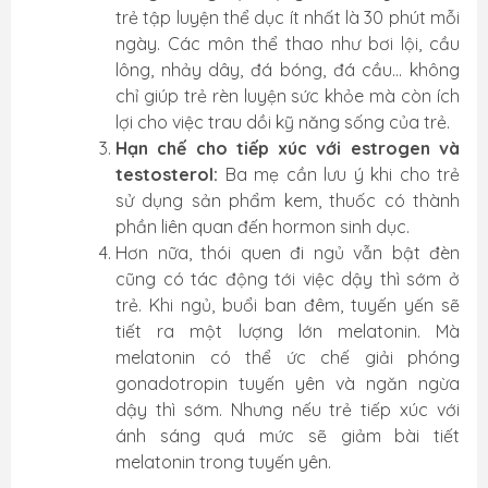
trẻ tập luyện thể dục ít nhất là 30 phút mỗi
ngày. Các môn thể thao như bơi lội, cầu
lông, nhảy dây, đá bóng, đá cầu... không
chỉ giúp trẻ rèn luyện sức khỏe mà còn ích
lợi cho việc trau dồi kỹ năng sống của trẻ.
Hạn chế cho tiếp xúc với estrogen và
testosterol:
Ba mẹ cần lưu ý khi cho trẻ
sử dụng sản phẩm kem, thuốc có thành
phần liên quan đến hormon sinh dục.
Hơn nữa, thói quen đi ngủ vẫn bật đèn
cũng có tác động tới việc dậy thì sớm ở
trẻ. Khi ngủ, buổi ban đêm, tuyến yến sẽ
tiết ra một lượng lớn melatonin. Mà
melatonin có thể ức chế giải phóng
gonadotropin tuyến yên và ngăn ngừa
dậy thì sớm. Nhưng nếu trẻ tiếp xúc với
ánh sáng quá mức sẽ giảm bài tiết
melatonin trong tuyến yên.