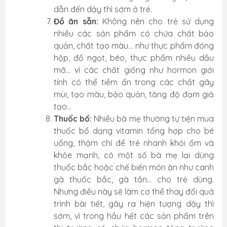
dẫn đến dậy thì sớm ở trẻ.
Đồ ăn sẵn:
Không nên cho trẻ sử dụng
nhiều các sản phẩm có chứa chất bảo
quản, chất tạo màu... như thực phẩm đóng
hộp, đồ ngọt, béo, thực phẩm nhiều dầu
mỡ... vì các chất giống như hormon giới
tính có thể tiềm ẩn trong các chất gây
mùi, tạo màu, bảo quản, tăng độ đạm giả
tạo...
Thuốc bổ:
Nhiều bà mẹ thường tự tiện mua
thuốc bổ dạng vitamin tổng hợp cho bé
uống, thậm chí để trẻ nhanh khỏi ốm và
khỏe mạnh, có một số bà mẹ lại dùng
thuốc bắc hoặc chế biến món ăn như canh
gà thuốc bắc, gà tần... cho trẻ dùng.
Nhưng điều này sẽ làm cơ thể thay đổi quá
trình bài tiết, gây ra hiện tượng dậy thì
sớm, vì trong hầu hết các sản phẩm trên