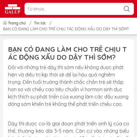
Trang chủ
/
Tin tức
/
BẠN CÓ ĐANG LÀM CHO TRẺ CHỊU TÁC ĐỘNG XẤU DO DẬY THÌ SỚM?
BẠN CÓ ĐANG LÀM CHO TRẺ CHỊU T
ÁC ĐỘNG XẤU DO DẬY THÌ SỚM?
Đối với những trẻ dậy thì sớm nếu không được phát
hiện và điều trị kịp thời sẽ để lại hậu quả nghiêm
trọng. Đến tuổi trưởng thành chắc chắn trẻ sẽ thấp
hơn so với chiều cao tiêu chuẩn vì hormon sinh dục
kích thích sự phát triển của xương làm các đầu xương
đóng sớm khiến trẻ không thể phát triển chiều cao.
Dậy thì được coi là giai đoạn phát triển sinh lý của cơ
thể, thường kéo dài 3-5 năm. Căn cứ vào những biểu